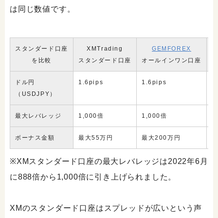
は同じ数値です。
スタンダード口座
XMTrading
GEMFOREX
を比較
スタンダード口座
オールインワン口座
ドル円
1.6pips
1.6pips
1
（USDJPY）
最大レバレッジ
1,000倍
1,000倍
5
ボーナス金額
最大55万円
最大200万円
※XMスタンダード口座の最大レバレッジは2022年6月
に888倍から1,000倍に引き上げられました。
XMのスタンダード口座はスプレッドが広いという声