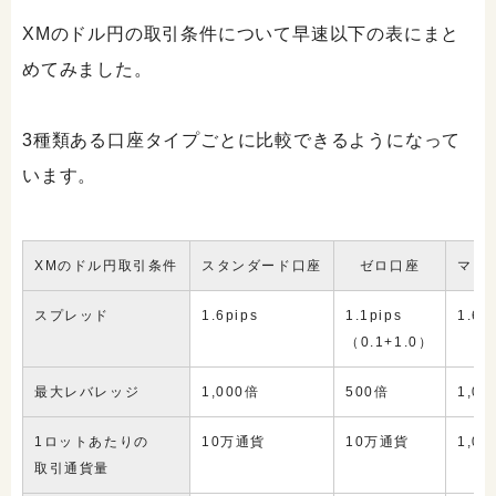
XMのドル円の取引条件について早速以下の表にまと
めてみました。
3種類ある口座タイプごとに比較できるようになって
います。
XMのドル円取引条件
スタンダード口座
ゼロ口座
マイ
スプレッド
1.6pips
1.1pips
1.6p
（0.1+1.0）
最大レバレッジ
1,000倍
500倍
1,0
1ロットあたりの
10万通貨
10万通貨
1,0
取引通貨量