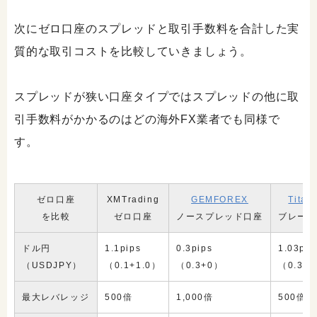
次にゼロ口座のスプレッドと取引手数料を合計した実
質的な取引コストを比較していきましょう。
スプレッドが狭い口座タイプではスプレッドの他に取
引手数料がかかるのはどの海外FX業者でも同様で
す。
ゼロ口座
XMTrading
GEMFOREX
Titan
を比較
ゼロ口座
ノースプレッド口座
ブレード
ドル円
1.1pips
0.3pips
1.03pip
（USDJPY）
（0.1+1.0）
（0.3+0）
（0.33+
最大レバレッジ
500倍
1,000倍
500倍