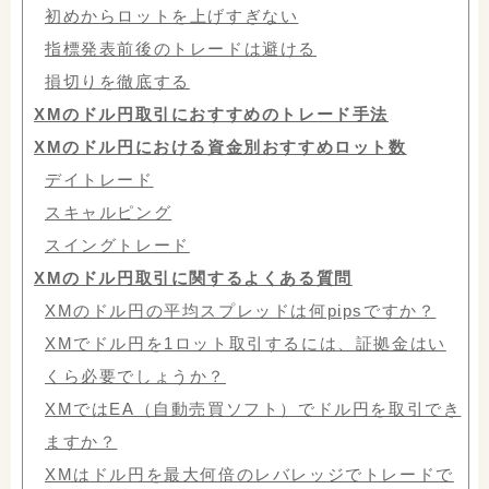
初めからロットを上げすぎない
指標発表前後のトレードは避ける
損切りを徹底する
XMのドル円取引におすすめのトレード手法
XMのドル円における資金別おすすめロット数
デイトレード
スキャルピング
スイングトレード
XMのドル円取引に関するよくある質問
XMのドル円の平均スプレッドは何pipsですか？
XMでドル円を1ロット取引するには、証拠金はい
くら必要でしょうか？
XMではEA（自動売買ソフト）でドル円を取引でき
ますか？
XMはドル円を最大何倍のレバレッジでトレードで