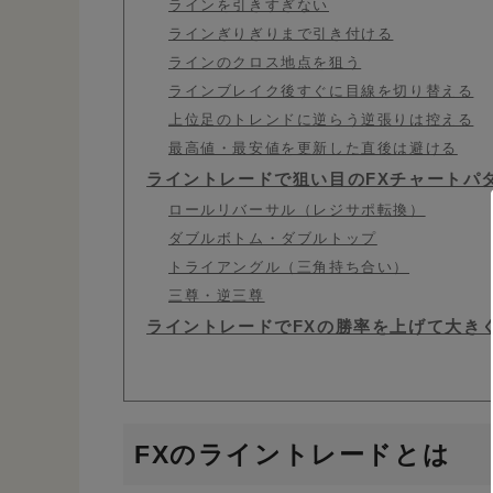
ラインを引きすぎない
ラインぎりぎりまで引き付ける
ラインのクロス地点を狙う
ラインブレイク後すぐに目線を切り替える
上位足のトレンドに逆らう逆張りは控える
最高値・最安値を更新した直後は避ける
ライントレードで狙い目のFXチャートパ
ロールリバーサル（レジサポ転換）
ダブルボトム・ダブルトップ
トライアングル（三角持ち合い）
三尊・逆三尊
ライントレードでFXの勝率を上げて大き
FXのライントレードとは