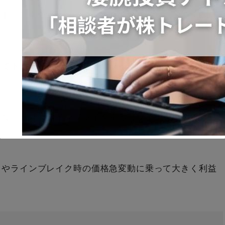
ート上に引いた「ライン」を根拠に「トレード」するこ
いてトレードしているため、ラインが引かれやすい価格
となったり、ラインブレイクする（ラインを突破する）
凄腕投資アドバイザー加藤「相談者が株トレ
ードで利益続出」のワケ
ドやラインブレイク時の価格急変動に乗って大きく利益
This will close in
1
seconds