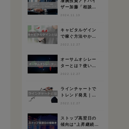
凄腕投資アドバイ
ザー加藤「相談者
が株トレードで利
2024.11.13
益続出」のワケ
キャピタルゲイン
で稼ぐ方法やかか
る税金を解説
2022.12.27
オーサムオシレー
ターとは？使い方
や高勝率の手法を
2022.12.27
解説
ラインチャートで
トレンド発見｜正
しい見方を抑えて
2022.12.27
脱初心者しよう
ストップ高翌日の
傾向は”上昇継続”