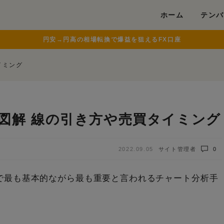
modal-check
ホーム
テンバ
円安→円高の相場転換で爆益を狙えるFX口座
イミング
図解 線の引き方や売買タイミング
2022.09.05
サイト管理者
0
で最も基本的ながら最も重要と言われるチャート分析手