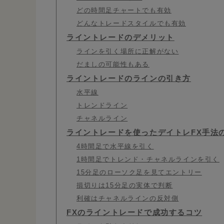
どの時間足チャートでも有効
どんなトレードスタイルでも有効
ライントレードのデメリット
ラインを引く場所に正解がない
だましの可能性もある
ライントレードのラインの引き方
水平線
トレンドライン
チャネルライン
ライントレードを使ったデイトレFX手法
4時間足で水平線を引く
1時間足でトレンド・チャネルラインを引く
15分足のローソク足を見てエントリー
損切りは15分足の実体で判断
利確はチャネルラインの反対側
FXのライントレードで成功するコツ