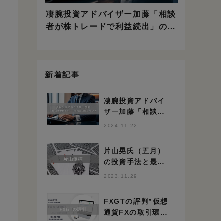
凄腕投資アドバイザー加藤「相談
者が株トレードで利益続出」のワ
ケ
新着記事
凄腕投資アドバイ
ザー加藤「相談者
が株トレードで利
2024.11.22
益続出」のワケ
片山晃氏（五月）
の投資手法と最新
保有銘柄 ※150億
2023.11.29
円投資家
FXGTの評判”仮想
通貨FXの取引環境