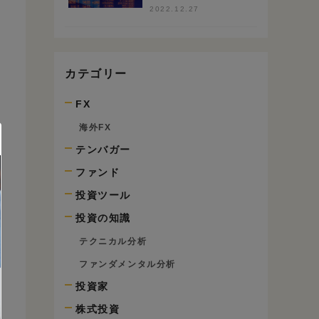
100銘柄のS高で検
2022.12.27
証
カテゴリー
FX
海外FX
テンバガー
ファンド
投資ツール
投資の知識
テクニカル分析
ファンダメンタル分析
投資家
株式投資