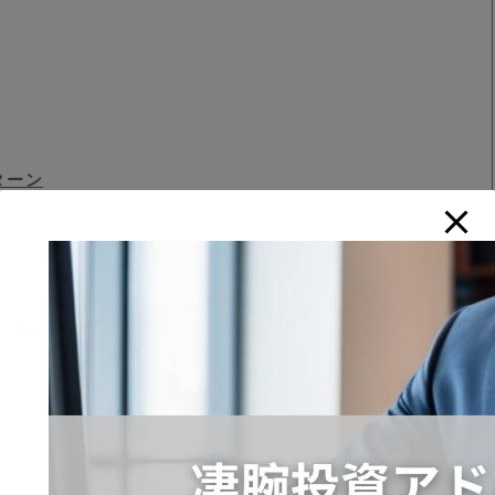
ターン
く稼ごう