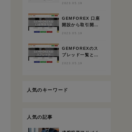
と豪華ボーナスが
2023.05.19
決め手”
GEMFOREX 口座
開設から取引開始
までの手順と方法
2023.05.19
GEMFOREXのス
プレッド一覧と競
合比較 業界トップ
2023.05.19
クラスの狭さ
人気のキーワード
人気の記事