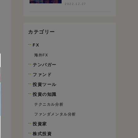
100銘柄のS高で検
2022.12.27
証
カテゴリー
FX
海外FX
テンバガー
ファンド
投資ツール
投資の知識
テクニカル分析
ファンダメンタル分析
投資家
株式投資