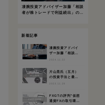
凄腕投資アドバイザー加藤「相談
者が株トレードで利益続出」のワ
ケ
新着記事
凄腕投資アドバイ
ザー加藤「相談者
が株トレードで利
2024.11.22
益続出」のワケ
片山晃氏（五月）
の投資手法と最新
保有銘柄 ※150億
2023.11.29
円投資家
FXGTの評判”仮想
通貨FXの取引環境