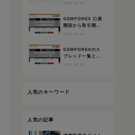
と豪華ボーナスが
2023.05.19
決め手”
GEMFOREX 口座
開設から取引開始
までの手順と方法
2023.05.19
GEMFOREXのス
プレッド一覧と競
合比較 業界トップ
2023.05.19
クラスの狭さ
人気のキーワード
人気の記事