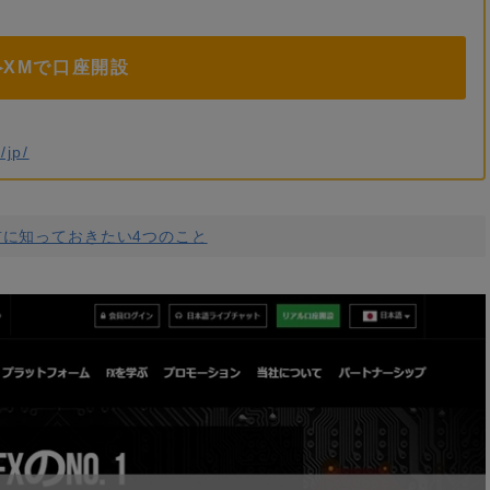
▶XMで口座開設
/jp/
う前に知っておきたい4つのこと