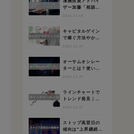
凄腕投資アドバイ
ザー加藤「相談者
が株トレードで利
2024.11.13
益続出」のワケ
キャピタルゲイン
で稼ぐ方法やかか
る税金を解説
2022.12.27
オーサムオシレー
ターとは？使い方
や高勝率の手法を
2022.12.27
解説
ラインチャートで
トレンド発見｜正
しい見方を抑えて
2022.12.27
脱初心者しよう
ストップ高翌日の
傾向は”上昇継続”