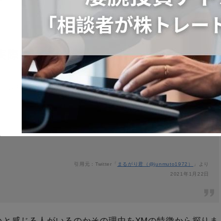
実際にある
ちらほらと確認できます。
凄腕投資アドバイザー加藤「相談者が株トレ
ードで利益続出」のワケ
引用元：Twitter「
まるがり君（@junmuto1972）
」より
2021年1月22日
This will close in
1
seconds
ないと感じる人がいるのかその理由をXMの特徴から探りま