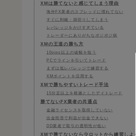
XMは勝てないと感じてしまう理由
海外FX業者のスプレッドに慣れてない
すぐに利確・損切りしてしまう
レバレッジをかけすぎている
トレーダーにありがちなポジポジ病
XMの王道の勝ち方
10pips以上の値幅を狙う
PCでラインを引いてトレード
まずは低レバレッジで練習する
XMポイントを活用する
XMで勝ちやすいトレード手法
15分足以上を根拠としたデイトレード
勝てないFX業者の共通点
金融ライセンスを取得していない
出金拒否で利益が出金できない
DD業者で取引の透明性が低い
XMで勝てないなら少ロットから練習しよ