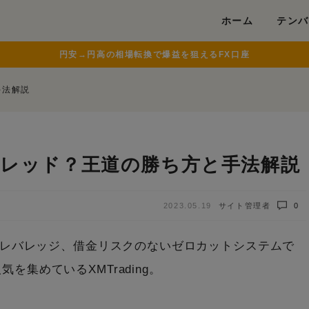
modal-check
ホーム
テンバ
円安→円高の相場転換で爆益を狙えるFX口座
手法解説
プレッド？王道の勝ち方と手法解説
2023.05.19
サイト管理者
0
高いレバレッジ、借金リスクのないゼロカットシステムで
集めているXMTrading。