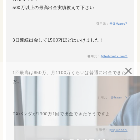
500万以上の最高出金実績教えて下さい
引用元：
@GMzero7
3日連続出金して1500万ほどはいけました！
引用元：
@hotokefx_ver2
1回最高は850万、月1100万くらいは普通に出金できた
お。
引用元：
@haan_fx
FXパンダが1300万1回で出金できたそうですよ
引用元：
@spikezark