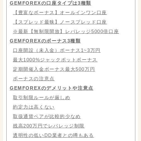
GEMFOREXの口座タイプは3種類
【豊富なボーナス】オールインワン口座
【スプレッド最狭】ノースプレッド口座
※最新【無制限開放】レバレッジ5000倍口座
GEMFOREXのボーナス3種類
口座開設（未入金）ボーナス1~3万円
最大1000%ジャックポットボーナス
定期開催入金ボーナス最大500万円
ボーナスの注意点
GEMFOREXのデメリットや注意点
取引制限ルールが厳しめ
約定力は高くない
取扱通貨ペアが比較的少なめ
残高200万円でレバレッジ制限
透明性の低いDD業者との噂もある