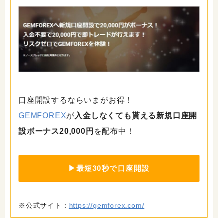
口座開設するならいまがお得！
GEMFOREX
が
入金しなくても貰える新規口座開
設ボーナス20,000円
を配布中！
▶最短30秒で口座開設
※公式サイト：
https://gemforex.com/