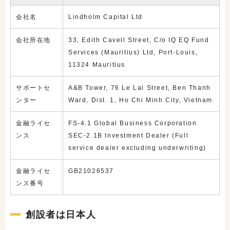
会社名
Lindholm Capital Ltd
会社所在地
33, Edith Cavell Street, C/o IQ EQ Fund
Services (Mauritius) Ltd, Port-Louis,
11324 Mauritius
サポートセ
A&B Tower, 76 Le Lai Street, Ben Thanh
ンター
Ward, Dist. 1, Ho Chi Minh City, Vietnam
金融ライセ
FS-4.1 Global Business Corporation
ンス
SEC-2.1B Investment Dealer (Full
service dealer excluding underwriting)
金融ライセ
GB21026537
ンス番号
創設者は日本人