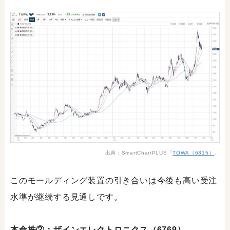
出典：SmartChartPLUS「
TOWA（6315）
」
このモールディング装置の引き合いは今後も高い受注
水準が継続する見通しです。
本命株②：ザインエレクトロニクス（6769）