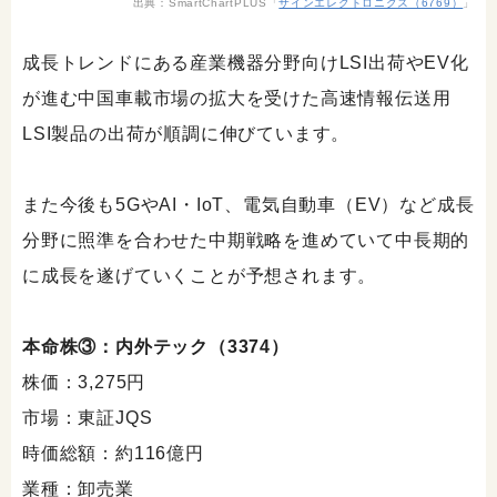
出典：SmartChartPLUS「
ザインエレクトロニクス（6769）
」
成長トレンドにある産業機器分野向けLSI出荷やEV化
が進む中国車載市場の拡大を受けた高速情報伝送用
LSI製品の出荷が順調に伸びています。
また今後も5GやAI・IoT、電気自動車（EV）など成長
分野に照準を合わせた中期戦略を進めていて中長期的
に成長を遂げていくことが予想されます。
本命株③：内外テック（3374）
株価：3,275円
市場：東証JQS
時価総額：約116億円
業種：卸売業