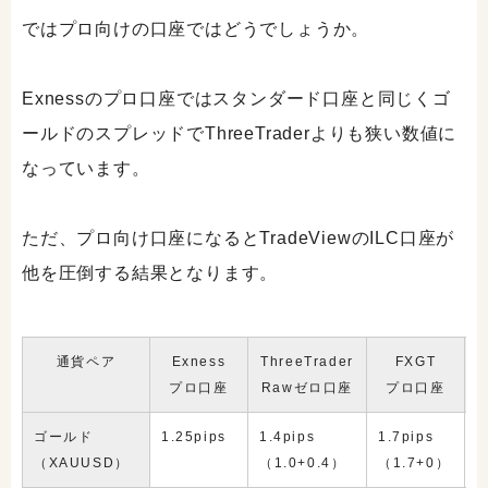
ではプロ向けの口座ではどうでしょうか。
Exnessのプロ口座ではスタンダード口座と同じくゴ
ールドのスプレッドでThreeTraderよりも狭い数値に
なっています。
ただ、プロ向け口座になるとTradeViewのILC口座が
他を圧倒する結果となります。
通貨ペア
Exness
ThreeTrader
FXGT
プロ口座
Rawゼロ口座
プロ口座
ゴールド
1.25pips
1.4pips
1.7pips
2
（XAUUSD）
（1.0+0.4）
（1.7+0）
（