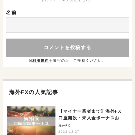
名前
※
利用規約
を厳守の上、ご投稿ください。
海外FXの人気記事
【マイナー業者まで】海外FX
口座開設・未入金ボーナスおす
すめ比較ランキング全44社
海外FX
【2022年12月最新】
2022.12.27