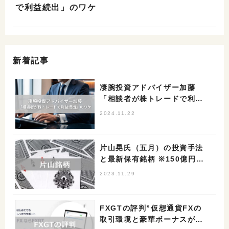
で利益続出」のワケ
新着記事
凄腕投資アドバイザー加藤
「相談者が株トレードで利益
続出」のワケ
2024.11.22
片山晃氏（五月）の投資手法
と最新保有銘柄 ※150億円投
資家
2023.11.29
FXGTの評判”仮想通貨FXの
取引環境と豪華ボーナスが決