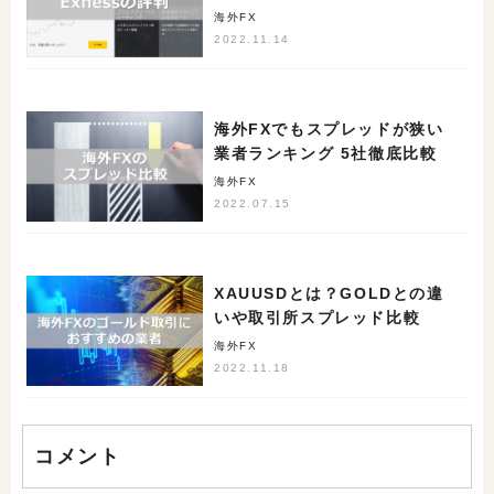
ルート”
海外FX
2022.11.14
海外FXでもスプレッドが狭い
業者ランキング 5社徹底比較
海外FX
2022.07.15
XAUUSDとは？GOLDとの違
いや取引所スプレッド比較
海外FX
2022.11.18
コメント