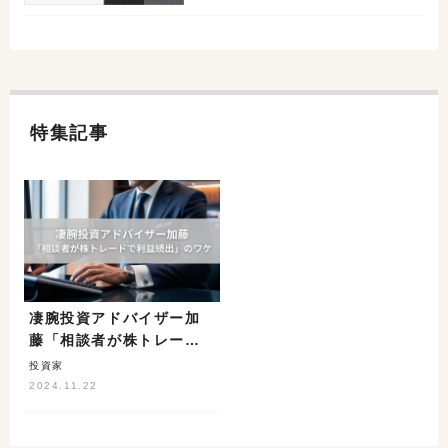
特集記事
凄腕投資アドバイザー加
藤「相談者が株トレード
で利益続出」のワケ
投資家
2024.11.22