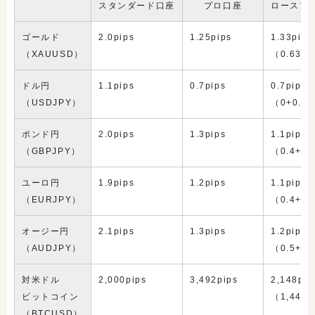
スタンダード口座
プロ口座
ロースプ
ゴールド
2.0pips
1.25pips
1.33pips
（XAUUSD）
（0.63+0
ドル円
1.1pips
0.7pips
0.7pips
（USDJPY）
（0+0.7
ポンド円
2.0pips
1.3pips
1.1pips
（GBPJPY）
（0.4+0.
ユーロ円
1.9pips
1.2pips
1.1pips
（EURJPY）
（0.4+0.
オージー円
2.1pips
1.3pips
1.2pips
（AUDJPY）
（0.5+0.
対米ドル
2,000pips
3,492pips
2,148pip
ビットコイン
（1,448
（BTCUSD）