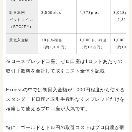
対日本円
3,500pips
4,773pips
3,018pip
ビットコイン
（2,318
（BTCJPY）
最低入金額
10ドル相当
1,000ドル相当
1,000ド
（約1,300円）
（約13万円）
（約13万
※ロースプレッド口座、ゼロ口座は1ロットあたりの
取引手数料を合計して取引コスト全体を記載
Exnessの中では初回入金額が1,000円程度から使える
スタンダード口座と取引手数料なくスプレッドだけを
考慮して使えるプロ口座が人気です。
特に、ゴールドとドル円の取引コストはプロ口座が最