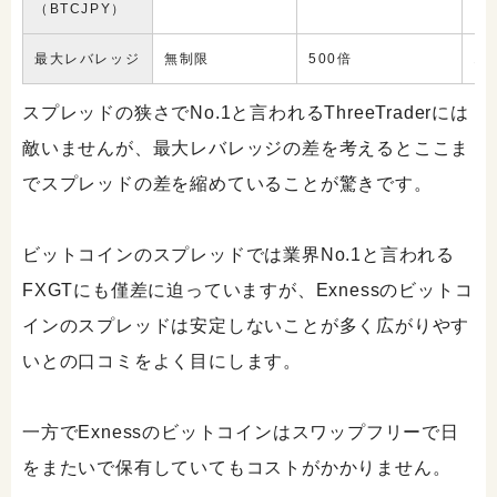
（BTCJPY）
最大レバレッジ
無制限
500倍
1,
スプレッドの狭さでNo.1と言われるThreeTraderには
敵いませんが、最大レバレッジの差を考えるとここま
でスプレッドの差を縮めていることが驚きです。
ビットコインのスプレッドでは業界No.1と言われる
FXGTにも僅差に迫っていますが、Exnessのビットコ
インのスプレッドは安定しないことが多く広がりやす
いとの口コミをよく目にします。
一方でExnessのビットコインはスワップフリーで日
をまたいで保有していてもコストがかかりません。