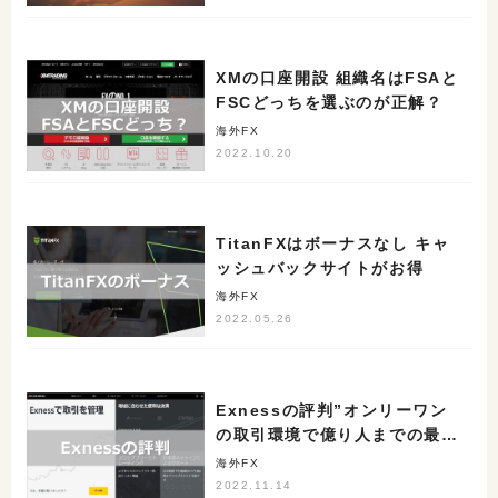
XMの口座開設 組織名はFSAと
FSCどっちを選ぶのが正解？
海外FX
2022.10.20
TitanFXはボーナスなし キャ
ッシュバックサイトがお得
海外FX
2022.05.26
Exnessの評判”オンリーワン
の取引環境で億り人までの最短
ルート”
海外FX
2022.11.14