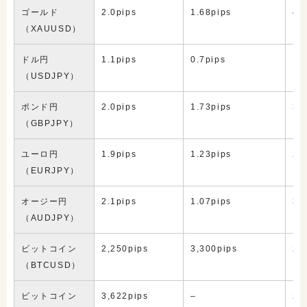
ゴールド
2.0pips
1.68pips
4.
（XAUUSD）
ドル円
1.1pips
0.7pips
1.
（USDJPY）
ポンド円
2.0pips
1.73pips
3.
（GBPJPY）
ユーロ円
1.9pips
1.23pips
2.
（EURJPY）
オージー円
2.1pips
1.07pips
3.
（AUDJPY）
ビットコイン
2,250pips
3,300pips
2,
（BTCUSD）
ビットコイン
3,622pips
–
24