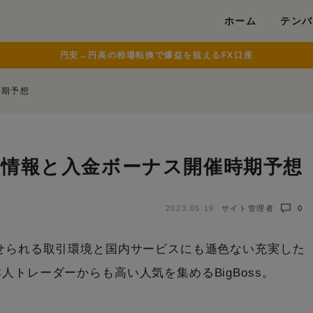
modal-check
ホーム
テンバ
円安→円高の相場転換で爆益を狙えるFX口座
時期予想
最新情報と入金ボーナス開催時期予想
2023.05.19
サイト管理者
0
せられる取引環境と国内サービスにも遜色ない充実した
トレーダーからも高い人気を集めるBigBoss。