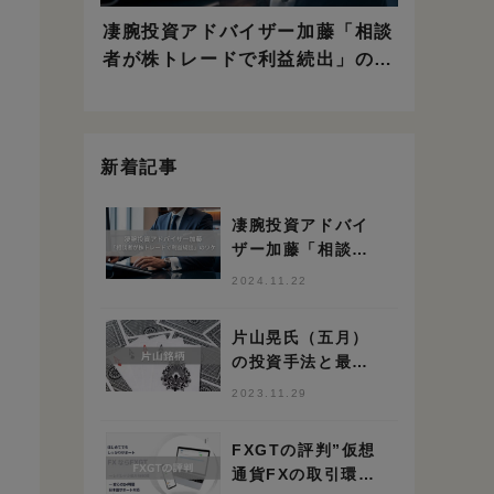
凄腕投資アドバイザー加藤「相談
者が株トレードで利益続出」のワ
ケ
新着記事
凄腕投資アドバイ
ザー加藤「相談者
が株トレードで利
2024.11.22
益続出」のワケ
片山晃氏（五月）
の投資手法と最新
保有銘柄 ※150億
2023.11.29
円投資家
FXGTの評判”仮想
通貨FXの取引環境