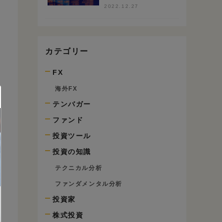
100銘柄のS高で検
2022.12.27
証
カテゴリー
FX
海外FX
テンバガー
ファンド
投資ツール
投資の知識
テクニカル分析
ファンダメンタル分析
投資家
株式投資