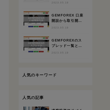
と豪華ボーナスが
2023.05.19
決め手”
GEMFOREX 口座
開設から取引開始
までの手順と方法
2023.05.19
GEMFOREXのス
プレッド一覧と競
合比較 業界トップ
2023.05.19
クラスの狭さ
人気のキーワード
人気の記事