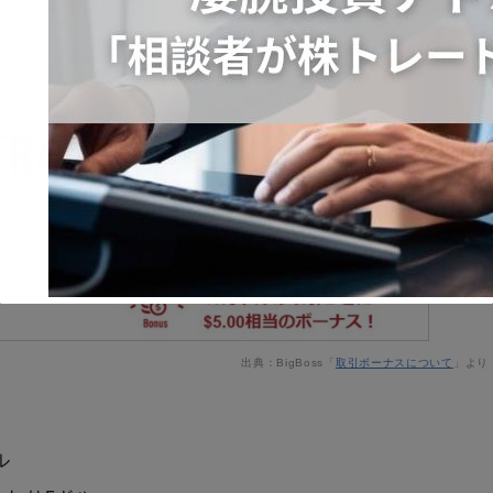
率が変わります。
凄腕投資アドバイザー加藤「相談者が株トレ
ードで利益続出」のワケ
出典：BigBoss「
取引ボーナスについて
」より
This will close in
1
seconds
ル