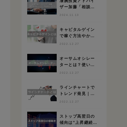
凄腕投資アドバイ
ザー加藤「相談者
が株トレードで利
2024.11.13
益続出」のワケ
キャピタルゲイン
で稼ぐ方法やかか
る税金を解説
2022.12.27
オーサムオシレー
ターとは？使い方
や高勝率の手法を
2022.12.27
解説
ラインチャートで
トレンド発見｜正
しい見方を抑えて
2022.12.27
脱初心者しよう
ストップ高翌日の
傾向は”上昇継続”