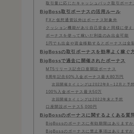
取引量に応じたキャッシュバック取引ボーナ
BigBoss取引ボーナスの活用ルール
FXと仮想通貨以外はボーナス対象外
クッション機能があり自己資金と同様に使え
ボーナスを使って稼いだ利益のみ出金可能
1円でも出金や資金移動するとボーナスは全
BigBossの取引ボーナスを効率よく稼ぐ
BigBossで過去に開催されたボーナス
MT5リリース記念口座開設ボーナス
8周年記念60%入金ボーナス最大80万円
次回開催タイミングは2022年8～12月と予
100%入金ボーナス最大50万
次回開催タイミングは2022年末と予想
口座開設ボーナス5,000円
BigBossのボーナスに関するよくある質
BigBossのボーナスに有効期限はあります
BigBossのボーナスに禁止事項はあります