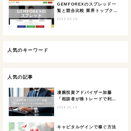
GEMFOREXのスプレッド一
覧と競合比較 業界トップクラ
スの狭さ
2023.05.19
人気のキーワード
人気の記事
凄腕投資アドバイザー加藤
「相談者が株トレードで利益
続出」のワケ
2024.11.13
キャピタルゲインで稼ぐ方法