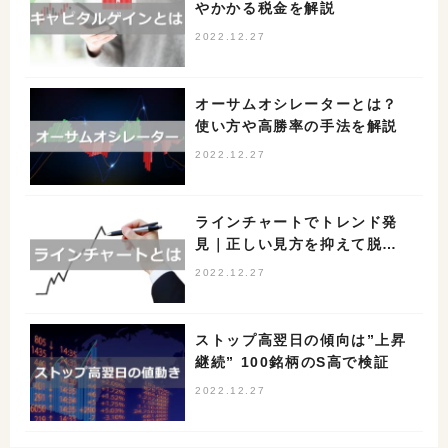
やかかる税金を解説
2022.12.27
オーサムオシレーターとは？
使い方や高勝率の手法を解説
2022.12.27
ラインチャートでトレンド発
見｜正しい見方を抑えて脱初
心者しよう
2022.12.27
ストップ高翌日の傾向は”上昇
継続” 100銘柄のS高で検証
2022.12.27