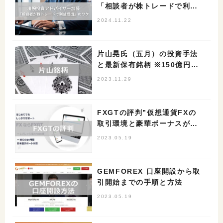
「相談者が株トレードで利益
続出」のワケ
2024.11.22
片山晃氏（五月）の投資手法
と最新保有銘柄 ※150億円投
資家
2023.11.29
FXGTの評判”仮想通貨FXの
取引環境と豪華ボーナスが決
め手”
2023.05.19
GEMFOREX 口座開設から取
引開始までの手順と方法
2023.05.19