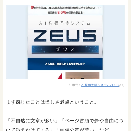
引用元：
AI株価予測システムZEUS
より
まず感じたことは怪しさ満点ということ。
「不自然に文章が多い」「ページ冒頭で夢や自由につ
いて訴えかけてくる」「画像の質が荒い」など。