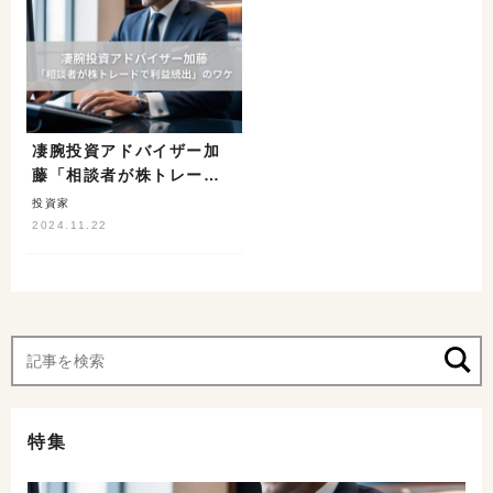
凄腕投資アドバイザー加
藤「相談者が株トレード
で利益続出」のワケ
投資家
2024.11.22
特集