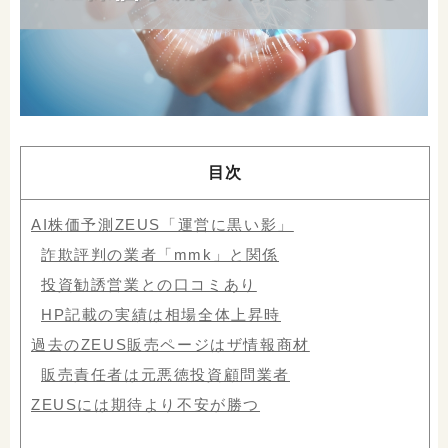
目次
AI株価予測ZEUS「運営に黒い影」
詐欺評判の業者「mmk」と関係
投資勧誘営業との口コミあり
HP記載の実績は相場全体上昇時
過去のZEUS販売ページはザ情報商材
販売責任者は元悪徳投資顧問業者
ZEUSには期待より不安が勝つ