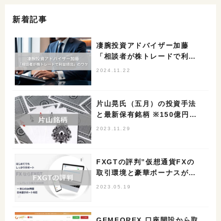
新着記事
凄腕投資アドバイザー加藤
「相談者が株トレードで利益
続出」のワケ
2024.11.22
片山晃氏（五月）の投資手法
と最新保有銘柄 ※150億円投
資家
2023.11.29
FXGTの評判”仮想通貨FXの
取引環境と豪華ボーナスが決
め手”
2023.05.19
GEMFOREX 口座開設から取