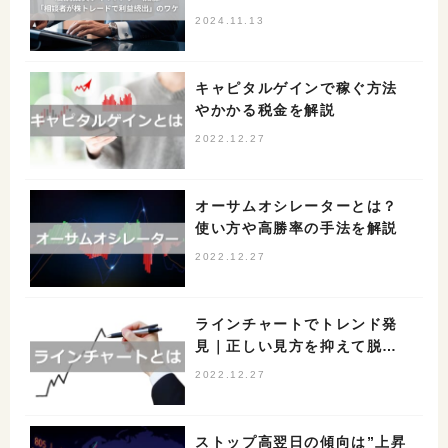
続出」のワケ
2024.11.13
キャピタルゲインで稼ぐ方法
やかかる税金を解説
2022.12.27
オーサムオシレーターとは？
使い方や高勝率の手法を解説
2022.12.27
ラインチャートでトレンド発
見｜正しい見方を抑えて脱初
心者しよう
2022.12.27
ストップ高翌日の傾向は”上昇