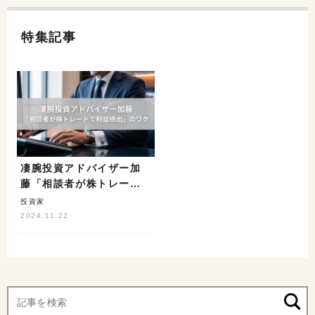
特集記事
凄腕投資アドバイザー加
藤「相談者が株トレード
で利益続出」のワケ
投資家
2024.11.22