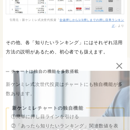
引用元：新ケンミレ式次世代投資「
全値押しから1/3押しまでの押し目率ランキン
グ
」より
その他、各「知りたいランキング」にはそれぞれ活用
方法の説明があるため、初心者でも扱えます。
チャートは独自の機能を多数搭載
新ケンミレ式次世代投資はチャートにも独自機能が多
数あります。
新ケンミレチャートの独自機能
①簡単に押し目ラインを引ける
②「あったら知りたいランキング」関連数値を表