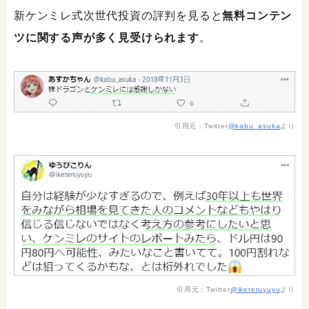
新ケンミレ式次世代投資の評判を見ると
無料コンテン
ツに関する声が多く見受けられます
。
引用元：Twitter
@kabu_asuka
より
引用元：Twitter
@iketeruyuyu
より