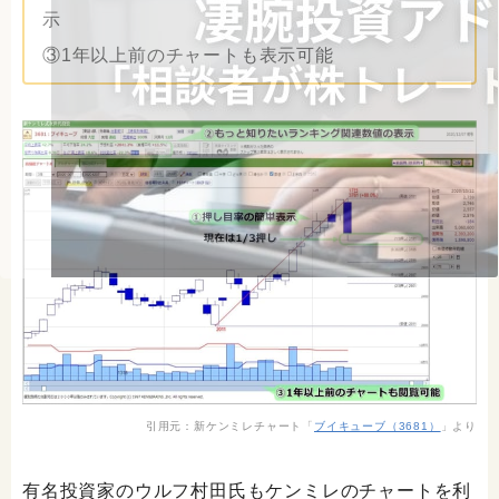
示
③1年以上前のチャートも表示可能
引用元：新ケンミレチャート「
ブイキューブ（3681）
」より
有名投資家のウルフ村田氏もケンミレのチャートを利