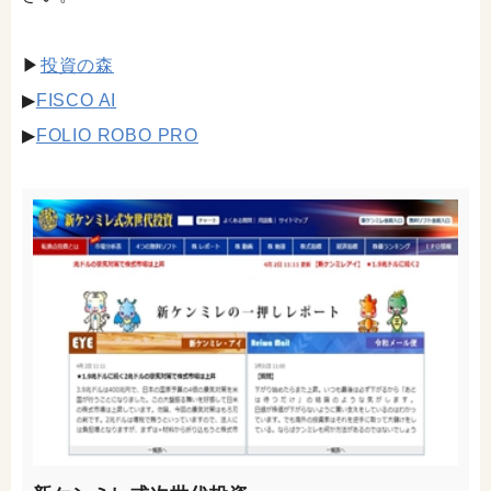
▶
投資の森
▶
FISCO AI
▶
FOLIO ROBO PRO