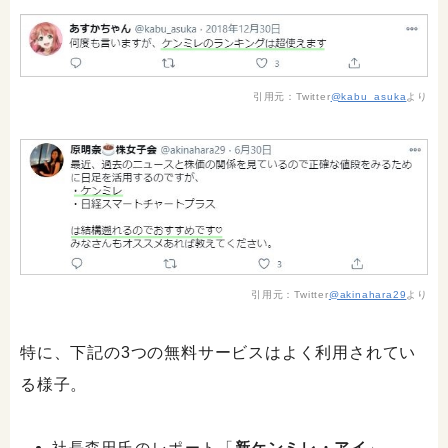
引用元：Twitter
@kabu_asuka
より
引用元：Twitter
@akinahara29
より
特に、下記の3つの無料サービスはよく利用されてい
る様子。
社長森田氏のレポート「
新ケンミレ・アイ
」