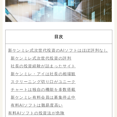
目次
新ケンミレ式次世代投資のAIソフトはほぼ評判なし
新ケンミレ式次世代投資の評判
社長の投資経験が詰まったサイト
新ケンミレ・アイは社長の相場観
スクリーニング切り口がユニーク
チャートは独自の機能を多数搭載
新ケンミレ有料会員は募集停止中
有料AIソフトは難易度高い
有料AIソフトの投資法が危険