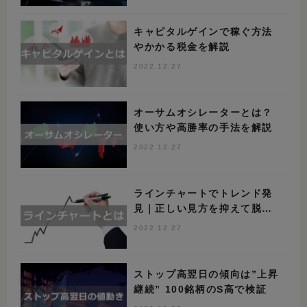
キャピタルゲインで稼ぐ方法
やかかる税金を解説
2022.12.27
オーサムオシレーターとは？
使い方や高勝率の手法を解説
2022.12.27
ラインチャートでトレンド発
見｜正しい見方を抑えて脱初
心者しよう
2022.12.27
ストップ高翌日の傾向は”上昇
継続” 100銘柄のS高で検証