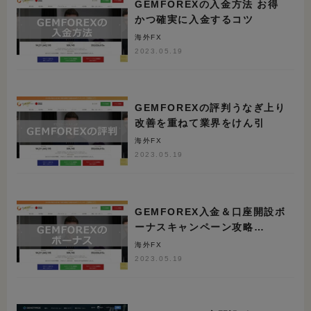
GEMFOREXの入金方法 お得
かつ確実に入金するコツ
海外FX
2023.05.19
GEMFOREXの評判うなぎ上り
改善を重ねて業界をけん引
海外FX
2023.05.19
GEMFOREX入金＆口座開設ボ
ーナスキャンペーン攻略
【2022年12月】
海外FX
2023.05.19