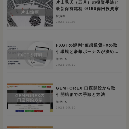
片山晃氏（五月）の投資手法と
最新保有銘柄 ※150億円投資家
投資家
2023.11.29
FXGTの評判”仮想通貨FXの取
引環境と豪華ボーナスが決め
手”
海外FX
2023.05.19
GEMFOREX 口座開設から取
引開始までの手順と方法
海外FX
2023.05.19