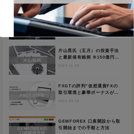
凄腕投資アドバイザー加藤
「相談者が株トレードで利益
続出」のワケ
2024.11.22
片山晃氏（五月）の投資手法
と最新保有銘柄 ※150億円投
凄腕投資アドバイザー加藤「相談者が株トレ
資家
2023.11.29
ードで利益続出」のワケ
This will close in
1
seconds
FXGTの評判”仮想通貨FXの
取引環境と豪華ボーナスが決
め手”
2023.05.19
GEMFOREX 口座開設から取
引開始までの手順と方法