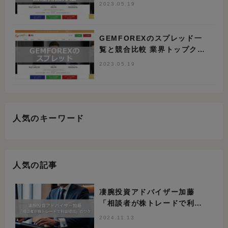
2023.05.19
GEMFOREXのスプレッド一
覧と競合比較 業界トップクラ
スの狭さ
2023.05.19
人気のキーワード
人気の記事
凄腕投資アドバイザー加藤
「相談者が株トレードで利益
続出」のワケ
2024.11.13