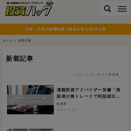
modal-check
円安→円高の相場転換で爆益を狙えるFX口座
ホーム
>
新着記事
新着記事
2021.10.26
サイト管理者
凄腕投資アドバイザー加藤「相
談者が株トレードで利益続出」
のワケ
投資家
2024.11.22