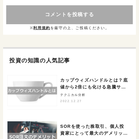
※
利用規約
を厳守の上、ご投稿ください。
投資の知識の人気記事
カップウィズハンドルとは？底
値から2倍にも化ける急騰サイ
ン
テクニカル分析
2022.12.27
SORを使った株取引、個人投
資家にとって最大のデメリット