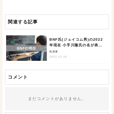
関連する記事
BNF氏(ジェイコム男)の2022
年現在 小手川隆氏の名が表舞
台に
投資家
2022.12.14
コメント
まだコメントがありません。