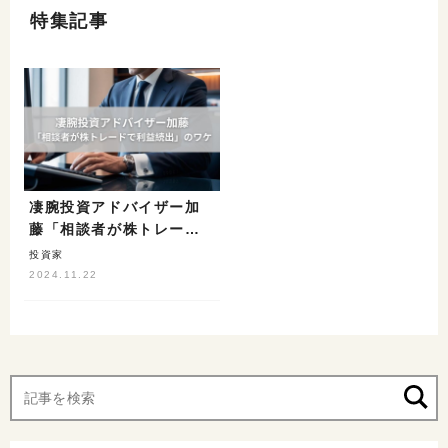
特集記事
凄腕投資アドバイザー加
藤「相談者が株トレード
で利益続出」のワケ
投資家
2024.11.22