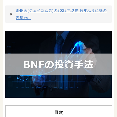
BNF氏(ジェイコム男)の2022年現在 数年ぶりに株の
表舞台に
目次