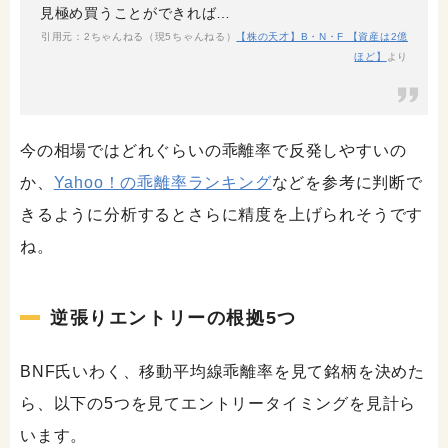
見極め買うことができれば…
引用元：2ちゃんねる（現5ちゃんねる）
【株の天才】B・N・F 【資産は2億
ほど】
より
今の相場ではどれぐらいの乖離率で反発しやすいの
か、
Yahoo！の乖離率ランキング
などを参考に判断で
きるように分析するとさらに精度を上げられそうです
ね。
逆張りエントリーの根拠5つ
BNF氏いわく、移動平均線乖離率を見て銘柄を決めた
ら、以下の5つを見てエントリータイミングを見計ら
います。