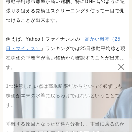
移動平均線乖離率が高い銘柄、特にBNF氏のように逆
張りを狙える銘柄はスクリーニングを使って一目で見
つけることが出来ます。
例えば、Yahoo！ファイナンスの「
高かい離率（25
日・マイナス）
」ランキングでは25日移動平均線と現
在株価の乖離率が高い銘柄から確認することが出来ま
す。
1つ注意したい点は高乖離率だからといって必ずしも
株価が本来の水準に戻るわけではないということで
す。
乖離する原因となった材料を分析し、本当に戻るのか