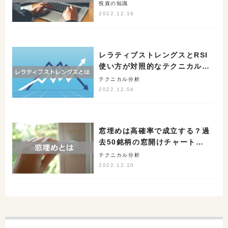
とは
投資の知識
2022.12.16
レラティブストレングスとRSI
使い方が対照的なテクニカル手
法
テクニカル分析
2022.12.04
窓埋めは高確率で成立する？過
去50銘柄の窓開けチャートで
検証
テクニカル分析
2022.12.10